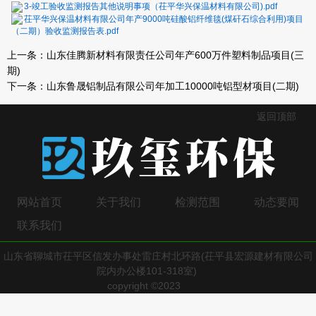
3-竣工验收监测报告其他说明事项（茌平华兴保温材料有限公司).pdf
茌平华兴保温材料有限公司年产9000吨硅酸铝纤维毯(煤矸石综合利用)项目
（二期）验收监测报告表.pdf
上一条：
山东佳腾新材料有限责任公司年产600万件塑料制品项目(三
期)
下一条：
山东鲁晟铝制品有限公司年加工10000吨铝型材项目(二期)
返回顶部
网站首页
关于我们
检测范围
动态要闻
联系我们
山东省聊城市茌平区信发办事处雷庄村北环路(茌平县宏源建材有限公司
院内办公楼101-318室)
copyright ©2023